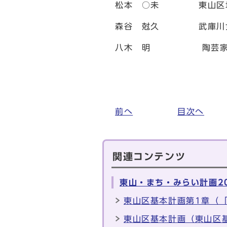
松本 ○未 東山区地
森谷 尅久 武庫川女子
八木 明 陶芸
前へ
目次へ
関連コンテンツ
東山・まち・みらい計画2
東山区基本計画第1章（「
東山区基本計画（東山区