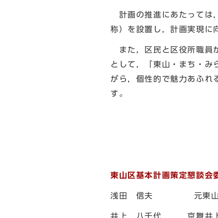
計画の推進にあたっては，
称）を設置し，計画実現に
また，区民と区役所職員が
として，「東山・まち・み
がら，個性的で魅力あふれ
す。
東山区基本計画策定懇談会
浅田 信夫 元東山区市
井上 八千代 京舞井