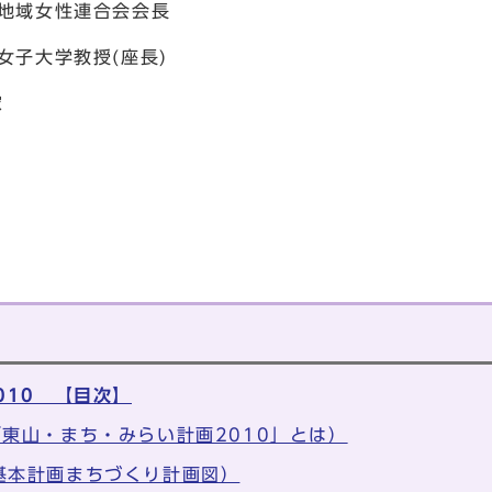
域女性連合会会長
大学教授(座長)
家
010 【目次】
東山・まち・みらい計画2010」とは）
基本計画まちづくり計画図）