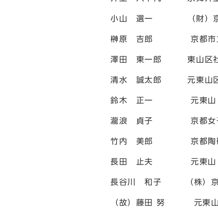
小山 選一 （財）京都
榊原 吉郎 京都市立
澤田 東一郎 東山区社
清水 誠太郎 元東山区
鈴木 正一 元東山・
瀧浪 貞子 京都女子
竹内 美郎 京都陶磁
長田 止夫 元東山・
長谷川 和子 （株）京
（故）藤田 努 元東山