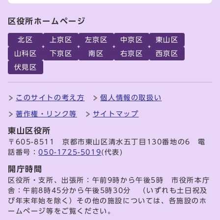
区役所ホームページ
北区
上京区
左京区
中京区
東山区
山科区
下京区
南区
右京区
西京区
伏見区
このサイトの考え方
個人情報の取扱い
著作権・リンク等
サイトマップ
東山区役所
〒605-8511 京都市東山区清水五丁目130番地の6 電
話番号：
050-1725-5019
(代表)
開庁時間
区役所・支所、出張所：午前9時から午後5時 市役所本庁
舎：午前8時45分から午後5時30分 （いずれも土日祝及
び年末年始を除く）その他の施設については、各施設のホ
ームページ等をご覧ください。