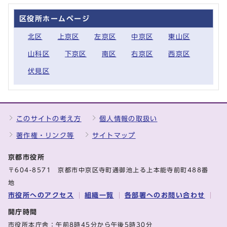
区役所ホームページ
北区
上京区
左京区
中京区
東山区
山科区
下京区
南区
右京区
西京区
伏見区
このサイトの考え方
個人情報の取扱い
著作権・リンク等
サイトマップ
京都市役所
〒604-8571 京都市中京区寺町通御池上る上本能寺前町488番
地
市役所へのアクセス
組織一覧
各部署へのお問い合わせ
開庁時間
市役所本庁舎：午前8時45分から午後5時30分