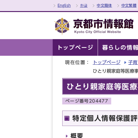
English
한글
中文簡体
中文繁體
トップページ
暮らしの情
現在位置：
トップページ
子育
ひとり親家庭等医療
ひとり親家庭等医療
ページ番号204477
特定個人情報保護評
概要