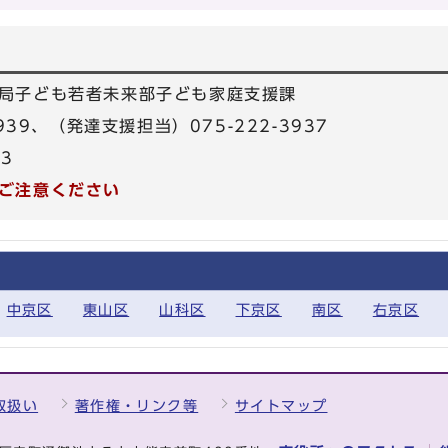
局子ども若者未来部子ども家庭支援課
3939、（発達支援担当）075-222-3937
33
ご注意ください
中京区
東山区
山科区
下京区
南区
右京区
取扱い
著作権・リンク等
サイトマップ