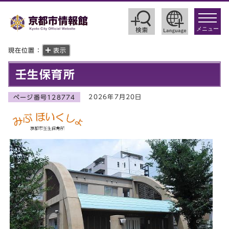
toggle
navigat
メニュー
現在位置：
表示
壬生保育所
2026年7月20日
ページ番号128774