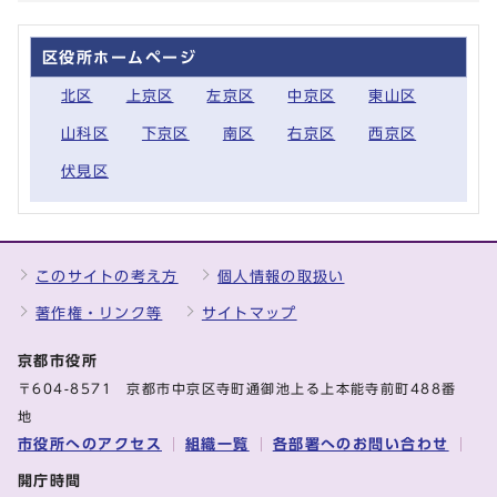
区役所ホームページ
北区
上京区
左京区
中京区
東山区
山科区
下京区
南区
右京区
西京区
伏見区
このサイトの考え方
個人情報の取扱い
著作権・リンク等
サイトマップ
京都市役所
〒604-8571 京都市中京区寺町通御池上る上本能寺前町488番
地
市役所へのアクセス
組織一覧
各部署へのお問い合わせ
開庁時間