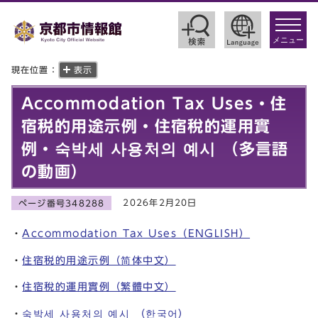
toggle
navigat
メニュー
現在位置：
表示
Accommodation Tax Uses・住
宿税的用途示例・住宿稅的運用實
例・숙박세 사용처의 예시 （多言語
の動画）
2026年2月20日
ページ番号348288
・
Accommodation Tax Uses（ENGLISH）
・
住宿税的用途示例（简体中文）
・
住宿稅的運用實例（繁體中文）
・
숙박세 사용처의 예시 （한국어）