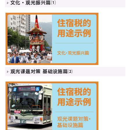
文化・观光振兴篇⑴
观光课题对策 基础设施篇⑵