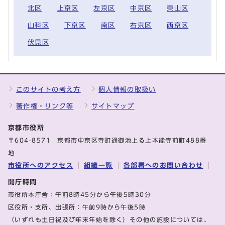
北区
上京区
左京区
中京区
東山区
山科区
下京区
南区
右京区
西京区
伏見区
このサイトの考え方
個人情報の取扱い
著作権・リンク等
サイトマップ
京都市役所
〒604-8571 京都市中京区寺町通御池上る上本能寺前町488番
地
市役所へのアクセス
組織一覧
各部署へのお問い合わせ
開庁時間
市役所本庁舎：午前8時45分から午後5時30分
区役所・支所、出張所：午前9時から午後5時
（いずれも土日祝及び年末年始を除く）その他の施設については、