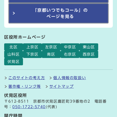
「京都いつでもコール」の
ページを見る
区役所ホームページ
北区
上京区
左京区
中京区
東山区
山科区
下京区
南区
右京区
西京区
伏見区
このサイトの考え方
個人情報の取扱い
著作権・リンク等
サイトマップ
伏見区役所
〒612-8511 京都市伏見区鷹匠町39番地の2 電話番
号：
050-1722-5740
(代表)
開庁時間