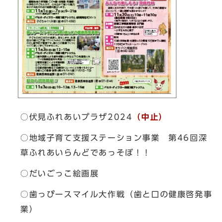
○伏見ふれあいプラザ2024
（中止）
○地域子育て支援ステーション事業 第46回深
草ふれあいらんどであっそぼ！！
○だいごっこ絵画展
○歯っぴースマイル大作戦（歯と口の健康啓発事
業）