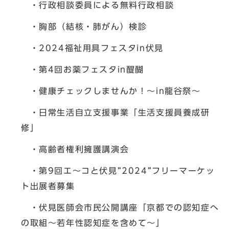
・行政相談委員による無料行政相談
・胸部（結核・肺がん）検診
・2024福祉用具フェスタin伏見
・第4回お薬フェスタin醍醐
・健康チェックしませんか！～in龍谷祭～
・日常生活自立支援事業「生活支援員養成研
修」
・高齢者権利擁護講演会
・第9回エ～コと伏見”2024”フリーマーケッ
ト出展者募集
・伏見医師会市民公開講座「京都での認知症へ
の取組～若年性認知症を含めて～」