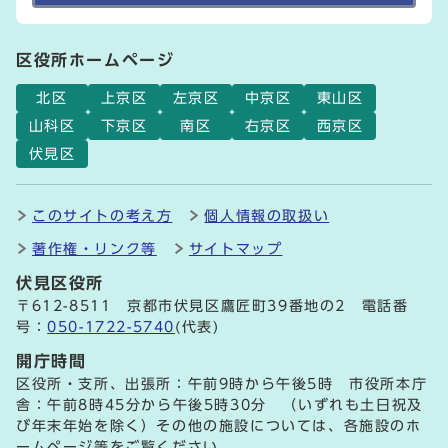
区役所ホームページ
北区
上京区
左京区
中京区
東山区
山科区
下京区
南区
右京区
西京区
伏見区
このサイトの考え方
個人情報の取扱い
著作権・リンク等
サイトマップ
伏見区役所
〒612-8511 京都市伏見区鷹匠町39番地の2 電話番
号：
050-1722-5740
(代表)
開庁時間
区役所・支所、出張所：午前9時から午後5時 市役所本庁
舎：午前8時45分から午後5時30分 （いずれも土日祝及
び年末年始を除く）その他の施設については、各施設のホ
ームページ等をご覧ください。