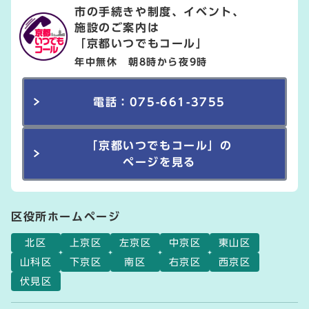
市の手続きや制度、イベント、
施設のご案内は
「京都いつでもコール」
年中無休 朝8時から夜9時
電話：075-661-3755
「京都いつでもコール」の
ページを見る
区役所ホームページ
北区
上京区
左京区
中京区
東山区
山科区
下京区
南区
右京区
西京区
伏見区