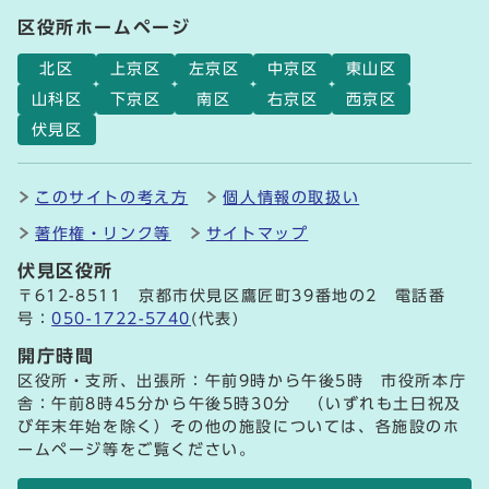
区役所ホームページ
北区
上京区
左京区
中京区
東山区
山科区
下京区
南区
右京区
西京区
伏見区
このサイトの考え方
個人情報の取扱い
著作権・リンク等
サイトマップ
伏見区役所
〒612-8511 京都市伏見区鷹匠町39番地の2 電話番
号：
050-1722-5740
(代表)
開庁時間
区役所・支所、出張所：午前9時から午後5時 市役所本庁
舎：午前8時45分から午後5時30分 （いずれも土日祝及
び年末年始を除く）その他の施設については、各施設のホ
ームページ等をご覧ください。