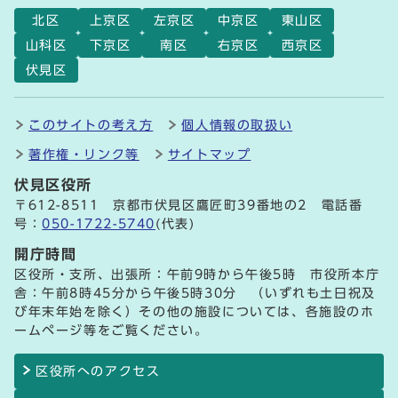
北区
上京区
左京区
中京区
東山区
山科区
下京区
南区
右京区
西京区
伏見区
このサイトの考え方
個人情報の取扱い
著作権・リンク等
サイトマップ
伏見区役所
〒612-8511 京都市伏見区鷹匠町39番地の2 電話番
号：
050-1722-5740
(代表)
開庁時間
区役所・支所、出張所：午前9時から午後5時 市役所本庁
舎：午前8時45分から午後5時30分 （いずれも土日祝及
び年末年始を除く）その他の施設については、各施設のホ
ームページ等をご覧ください。
区役所へのアクセス