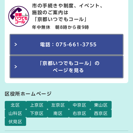
市の手続きや制度、イベント、
施設のご案内は
「京都いつでもコール」
年中無休 朝8時から夜9時
電話：075-661-3755
「京都いつでもコール」の
ページを見る
区役所ホームページ
北区
上京区
左京区
中京区
東山区
山科区
下京区
南区
右京区
西京区
伏見区