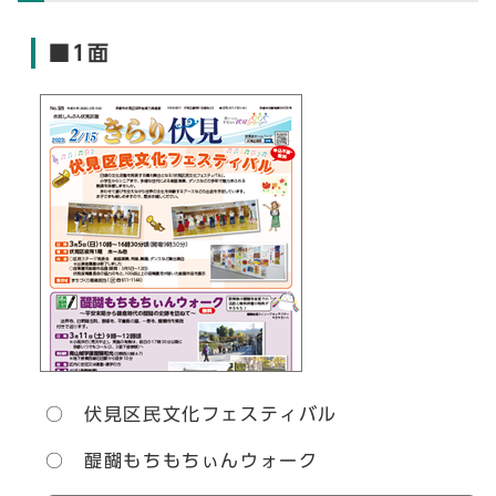
■1面
○ 伏見区民文化フェスティバル
○ 醍醐もちもちぃんウォーク