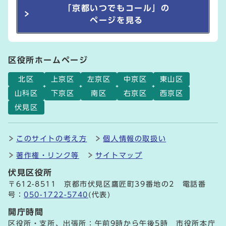
「京都いつでもコール」の
ページを見る
区役所ホームページ
北区
上京区
左京区
中京区
東山区
山科区
下京区
南区
右京区
西京区
伏見区
このサイトの考え方
個人情報の取扱い
著作権・リンク等
サイトマップ
伏見区役所
〒612-8511 京都市伏見区鷹匠町39番地の2 電話番
号：
050-1722-5740
(代表)
開庁時間
区役所・支所、出張所：午前9時から午後5時 市役所本庁