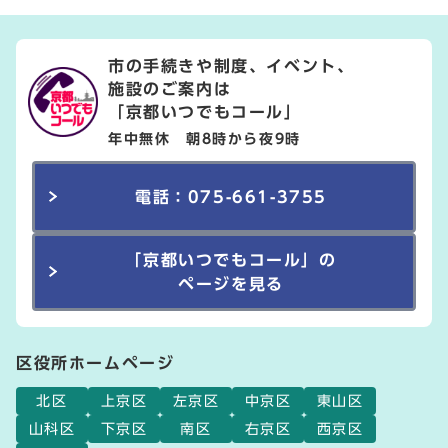
市の手続きや制度、イベント、
施設のご案内は
「京都いつでもコール」
年中無休 朝8時から夜9時
電話：075-661-3755
「京都いつでもコール」の
ページを見る
区役所ホームページ
北区
上京区
左京区
中京区
東山区
山科区
下京区
南区
右京区
西京区