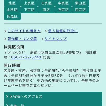
北区
上京区
左京区
中京区
東山区
山科区
下京区
南区
右京区
西京区
伏見区
このサイトの考え方
個人情報の取扱い
著作権・リンク等
サイトマップ
伏見区役所
〒612-8511 京都市伏見区鷹匠町39番地の2 電話番
号：
050-1722-5740
(代表)
開庁時間
区役所・支所、出張所：午前9時から午後5時 市役所本庁
舎：午前8時45分から午後5時30分 （いずれも土日祝及
び年末年始を除く）その他の施設については、各施設のホ
ームページ等をご覧ください。
区役所へのアクセス
組織一覧