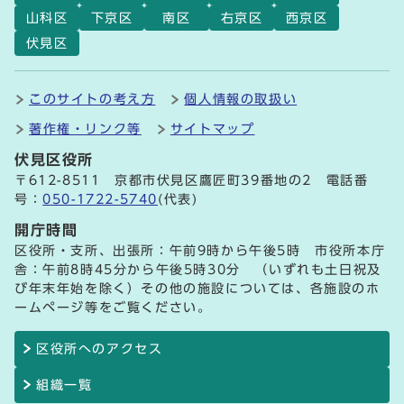
山科区
下京区
南区
右京区
西京区
伏見区
このサイトの考え方
個人情報の取扱い
著作権・リンク等
サイトマップ
伏見区役所
〒612-8511 京都市伏見区鷹匠町39番地の2 電話番
号：
050-1722-5740
(代表)
開庁時間
区役所・支所、出張所：午前9時から午後5時 市役所本庁
舎：午前8時45分から午後5時30分 （いずれも土日祝及
び年末年始を除く）その他の施設については、各施設のホ
ームページ等をご覧ください。
区役所へのアクセス
組織一覧