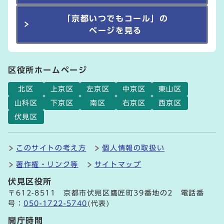
「京都いつでもコール」の
ページを見る
区役所ホームページ
北区
上京区
左京区
中京区
東山区
山科区
下京区
南区
右京区
西京区
伏見区
このサイトの考え方
個人情報の取扱い
著作権・リンク等
サイトマップ
伏見区役所
〒612-8511 京都市伏見区鷹匠町39番地の2 電話番
号：
050-1722-5740
(代表)
開庁時間