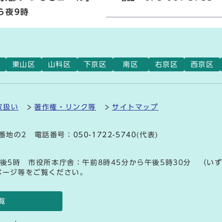
ら夜9時
東山区
山科区
下京区
南区
右京区
西京区
取扱い
著作権・リンク等
サイトマップ
9番地の2 電話番号：
050-1722-5740
(代表)
後5時 市役所本庁舎：午前8時45分から午後5時30分 （い
ページ等をご覧ください。
覧