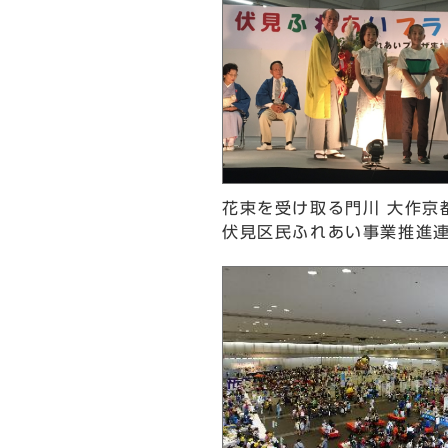
花束を受け取る門川 大作京都
伏見区民ふれあい事業推進連