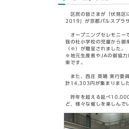
区民の皆さまが「伏見区に
2019」が京都パルスプラ
オープニングセレモニーで
我の杜小学校の児童から御来
（※）が贈呈されました。
※地元生産者やJAの御協
束です。
また，西庄 英晴 実行委
計14,303円が集まりま
昨年を超える延べ10,0
ど，様々な催しを楽しんで