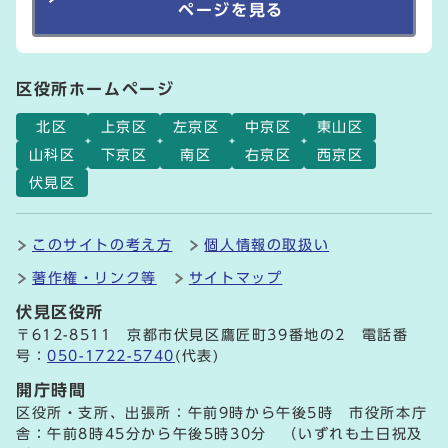
ページを見る
区役所ホームページ
北区
上京区
左京区
中京区
東山区
山科区
下京区
南区
右京区
西京区
伏見区
このサイトの考え方
個人情報の取扱い
著作権・リンク等
サイトマップ
伏見区役所
〒612-8511 京都市伏見区鷹匠町39番地の2 電話番
号：
050-1722-5740
(代表)
開庁時間
区役所・支所、出張所：午前9時から午後5時 市役所本庁
舎：午前8時45分から午後5時30分 （いずれも土日祝及