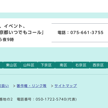
、イベント、
京都いつでもコール」
電話：075-661-3755
ら夜9時
東山区
山科区
下京区
南区
右京区
西京区
取扱い
著作権・リンク等
サイトマップ
9番地の2 電話番号：
050-1722-5740
(代表)