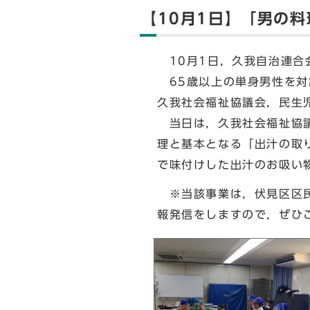
【10月1日】「男の
10月1日，久我自治連合
65歳以上の単身男性を対
久我社会福祉協議会，民生
当日は，久我社会福祉協議
理と基本となる「出汁の取
で味付けした出汁のお吸い
※当該事業は，伏見区区民
報発信をしますので，ぜひ