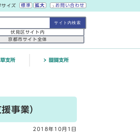
標準
拡大
お問い合わせ
字サイズ
の範囲
伏見区サイト内
京都市サイト全体
深草支所
醍醐支所
支援事業）
2018年10月1日