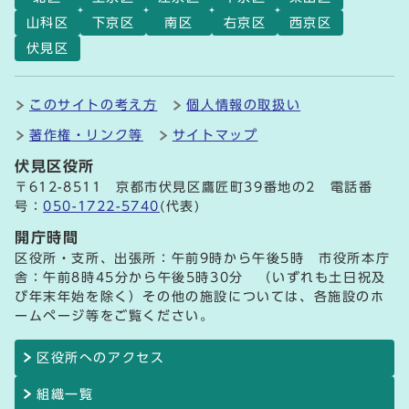
山科区
下京区
南区
右京区
西京区
伏見区
このサイトの考え方
個人情報の取扱い
著作権・リンク等
サイトマップ
伏見区役所
〒612-8511 京都市伏見区鷹匠町39番地の2 電話番
号：
050-1722-5740
(代表)
開庁時間
区役所・支所、出張所：午前9時から午後5時 市役所本庁
舎：午前8時45分から午後5時30分 （いずれも土日祝及
び年末年始を除く）その他の施設については、各施設のホ
ームページ等をご覧ください。
区役所へのアクセス
組織一覧