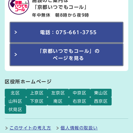
施設のご案内は
「京都いつでもコール」
年中無休 朝8時から夜9時
電話：075-661-3755
「京都いつでもコール」の
ページを見る
区役所ホームページ
北区
上京区
左京区
中京区
東山区
山科区
下京区
南区
右京区
西京区
伏見区
このサイトの考え方
個人情報の取扱い