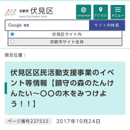
ページの先頭です
Language
アクセス
メニュー
サイト内検索の範囲
伏見区サイト内
京都市サイト全体
ここから本文です
現在位置：
伏見区区民活動支援事業のイベ
ント等情報【鎮守の森のたんけ
んたい～〇〇の木をみつけよ
う！！】
2017年10月24日
ページ番号227532