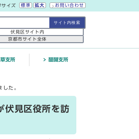
標準
拡大
お問い合わせ
字サイズ
の範囲
伏見区サイト内
京都市サイト全体
深草支所
醍醐支所
ました。
が伏見区役所を訪