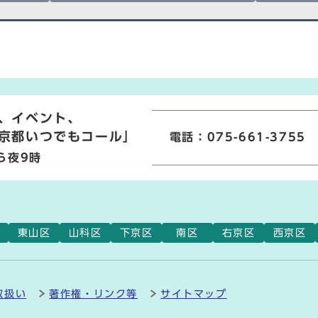
、イベント、
京都いつでもコール」
電話：075-661-3755
ら夜9時
東山区
山科区
下京区
南区
右京区
西京区
取扱い
著作権・リンク等
サイトマップ