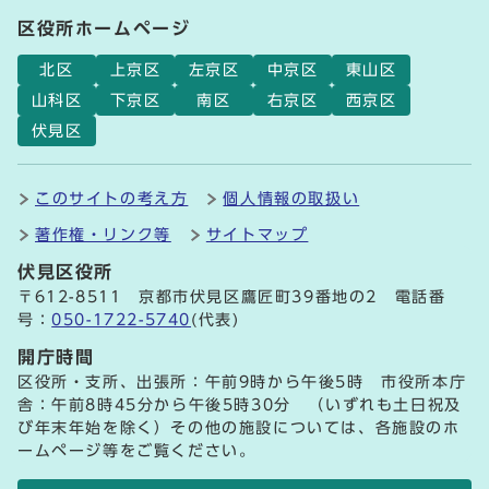
区役所ホームページ
北区
上京区
左京区
中京区
東山区
山科区
下京区
南区
右京区
西京区
伏見区
このサイトの考え方
個人情報の取扱い
著作権・リンク等
サイトマップ
伏見区役所
〒612-8511 京都市伏見区鷹匠町39番地の2 電話番
号：
050-1722-5740
(代表)
開庁時間
区役所・支所、出張所：午前9時から午後5時 市役所本庁
舎：午前8時45分から午後5時30分 （いずれも土日祝及
び年末年始を除く）その他の施設については、各施設のホ
ームページ等をご覧ください。