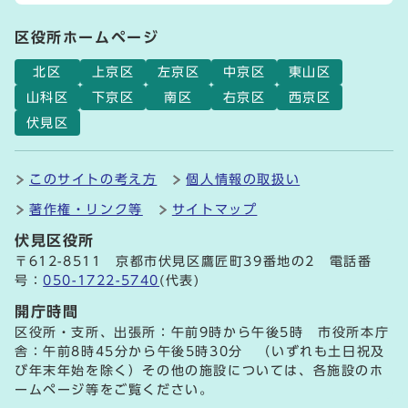
区役所ホームページ
北区
上京区
左京区
中京区
東山区
山科区
下京区
南区
右京区
西京区
伏見区
このサイトの考え方
個人情報の取扱い
著作権・リンク等
サイトマップ
伏見区役所
〒612-8511 京都市伏見区鷹匠町39番地の2 電話番
号：
050-1722-5740
(代表)
開庁時間
区役所・支所、出張所：午前9時から午後5時 市役所本庁
舎：午前8時45分から午後5時30分 （いずれも土日祝及
び年末年始を除く）その他の施設については、各施設のホ
ームページ等をご覧ください。