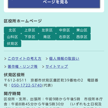
ページを見る
区役所ホームページ
北区
上京区
左京区
中京区
東山区
山科区
下京区
南区
右京区
西京区
伏見区
このサイトの考え方
個人情報の取扱い
著作権・リンク等
サイトマップ
伏見区役所
〒612-8511 京都市伏見区鷹匠町39番地の2 電話番
号：
050-1722-5740
(代表)
開庁時間
区役所・支所、出張所：午前9時から午後5時 市役所本庁
舎：午前8時45分から午後5時30分 （いずれも土日祝及