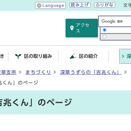
読み上げ
ふりがな
Language
文
アクセ
サイト内検索
ス
き
区の取り組み
区の紹介
深草支所
まちづくり
深草うずらの「吉兆くん」
兆くん」のページ
吉兆くん」のページ