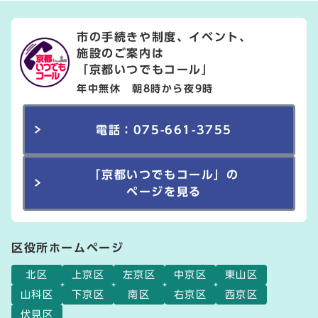
市の手続きや制度、イベント、
施設のご案内は
「京都いつでもコール」
年中無休 朝8時から夜9時
電話：075-661-3755
「京都いつでもコール」の
ページを見る
区役所ホームページ
北区
上京区
左京区
中京区
東山区
山科区
下京区
南区
右京区
西京区
伏見区