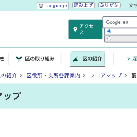
読み上げ
ふりがな
Language
文
アクセ
サイト内検索
ス
き
区の取り組み
区の紹介
区の紹介
区役所・支所各課案内
フロアマップ
醍
マップ