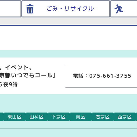
ごみ・リサイクル
、イベント、
京都いつでもコール」
電話：075-661-3755
ら夜9時
東山区
山科区
下京区
南区
右京区
西京区