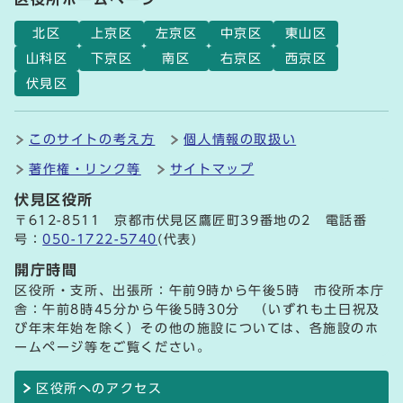
北区
上京区
左京区
中京区
東山区
山科区
下京区
南区
右京区
西京区
伏見区
このサイトの考え方
個人情報の取扱い
著作権・リンク等
サイトマップ
伏見区役所
〒612-8511 京都市伏見区鷹匠町39番地の2 電話番
号：
050-1722-5740
(代表)
開庁時間
区役所・支所、出張所：午前9時から午後5時 市役所本庁
舎：午前8時45分から午後5時30分 （いずれも土日祝及
び年末年始を除く）その他の施設については、各施設のホ
ームページ等をご覧ください。
区役所へのアクセス