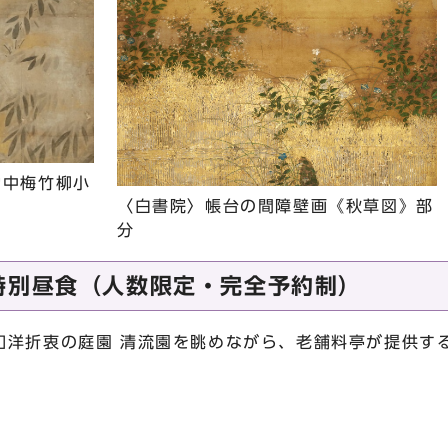
雪中梅竹柳小
〈白書院〉帳台の間障壁画《秋草図》部
分
特別昼食（人数限定・完全予約制）
洋折衷の庭園 清流園を眺めながら、老舗料亭が提供す