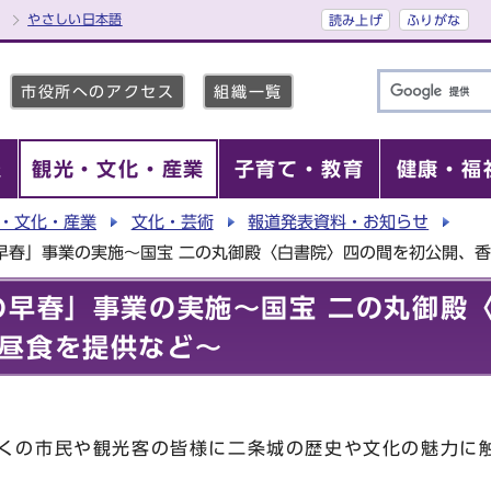
やさしい日本語
読み上げ
ふりがな
市役所へのアクセス
組織一覧
報
観光・文化・産業
子育て・教育
健康・福
・文化・産業
文化・芸術
報道発表資料・お知らせ
早春」事業の実施～国宝 二の丸御殿〈白書院〉四の間を初公開、
の早春」事業の実施～国宝 二の丸御殿
昼食を提供など～
くの市民や観光客の皆様に二条城の歴史や文化の魅力に