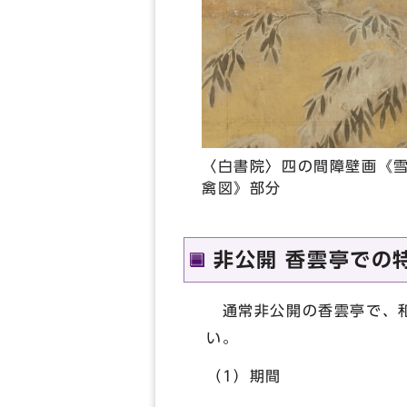
〈白書院〉四の間障壁画《
禽図》部分
非公開 香雲亭での
通常非公開の香雲亭で、和
い。
（1）期間