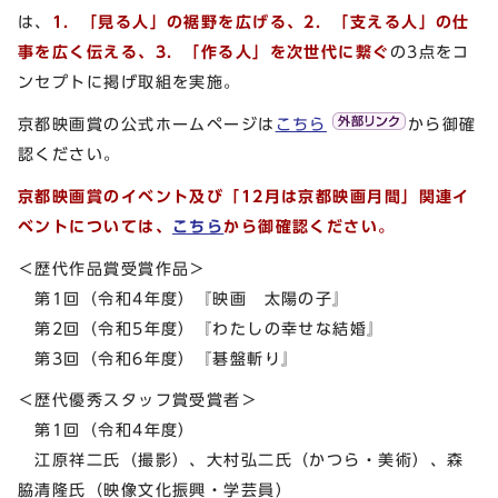
は、
1．「見る人」の裾野を広げる、2．「支える人」の仕
事を広く伝える、3．「作る人」を次世代に繋ぐ
の3点をコ
ンセプトに掲げ取組を実施。
京都映画賞の公式ホームページは
こちら
から御確
認ください。
京都映画賞のイベント及び「12月は京都映画月間」関連イ
ベントについては、
こちら
から御確認ください。
＜歴代作品賞受賞作品＞
第1回（令和4年度）『映画 太陽の子』
第2回（令和5年度）『わたしの幸せな結婚』
第3回（令和6年度）『碁盤斬り』
＜歴代優秀スタッフ賞受賞者＞
第1回（令和4年度）
江原祥二氏（撮影）、大村弘二氏（かつら・美術）、森
脇清隆氏（映像文化振興・学芸員）