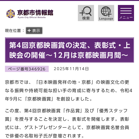
toggle
navigat
メニュー
現在位置：
表示
第4回京都映画賞の決定、表彰式・上
映会の開催～12月は京都映画月間～
2025年11月14日
ページ番号346926
京都市では、「日本映画発祥の地・京都」の映画文化の更
なる振興や持続可能な担い手の育成に寄与するため、令和4
年9月に「京都映画賞」を創設しました。
この度、第4回京都映画賞「作品賞」及び「優秀スタッフ
賞」を授与することを決定し、表彰式を開催します。表彰
式には、ゲストプレゼンターとして、京都映画賞名誉会員
で俳優の名取裕子氏が登壇されます。