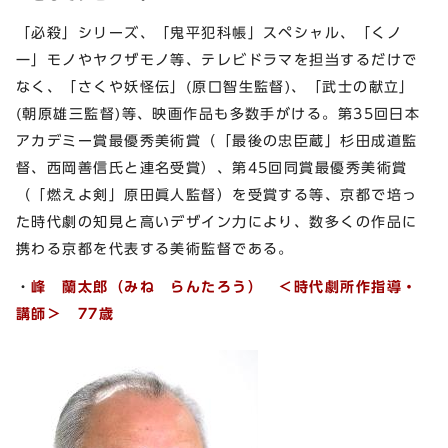
「必殺」シリーズ、「鬼平犯科帳」スペシャル、「くノ
一」モノやヤクザモノ等、テレビドラマを担当するだけで
なく、「さくや妖怪伝」(原口智生監督)、「武士の献立」
(朝原雄三監督)等、映画作品も多数手がける。第35回日本
アカデミー賞最優秀美術賞（「最後の忠臣蔵」杉田成道監
督、西岡善信氏と連名受賞）、第45回同賞最優秀美術賞
（「燃えよ剣」原田眞人監督）を受賞する等、京都で培っ
た時代劇の知見と高いデザイン力により、数多くの作品に
携わる京都を代表する美術監督である。
・
峰 蘭太郎（みね らんたろう） ＜時代劇所作指導・
講師＞ 77歳