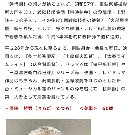
「時代劇」の想いが捨てきれず、昭和57年、東映京都撮影
所の門を叩き、殺陣技師集団「東映剣会」の殺陣師・上野
隆三に弟子入り。その後8年間殺陣技術の鍛錬と「大部屋俳
優＝斬られ役」として、様々な映画・テレビ時代劇の現場
で経験を積んだ後、平成3年本格的に殺陣師の道に進む。
平成28年から現在に至るまで、東映剣会・会長を歴任。映
画では、「多十郎殉愛記」（中島貞夫監督）、「太秦ライ
ムライト」（落合賢監督）、ドラマでは「鬼平犯科帳」や
「三屋清左衛門残日録」シリーズ等、映画・テレビドラマ
作品はもちろん、商業演劇・宝塚歌劇をはじめとした舞
台・ミュージカル等のジャンルの枠を超えて「殺陣師」の
第一人者として活躍を続けている。
・
原田
哲男（はらだ てつお） ＜美術＞ 60歳