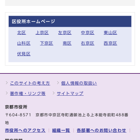
区役所ホームページ
北区
上京区
左京区
中京区
東山区
山科区
下京区
南区
右京区
西京区
伏見区
このサイトの考え方
個人情報の取扱い
著作権・リンク等
サイトマップ
京都市役所
〒604-8571 京都市中京区寺町通御池上る上本能寺前町488番
地
市役所へのアクセス
組織一覧
各部署へのお問い合わせ