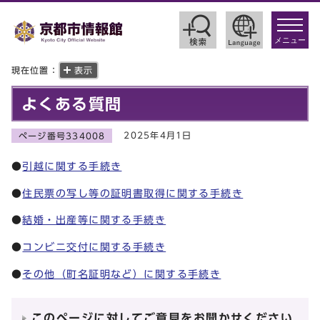
toggle
navigat
メニュー
現在位置：
表示
よくある質問
2025年4月1日
ページ番号334008
●
引越に関する手続き
●
住民票の写し等の証明書取得に関する手続き
●
結婚・出産等に関する手続き
●
コンビニ交付に関する手続き
●
その他（町名証明など）に関する手続き
このページに対してご意見をお聞かせください