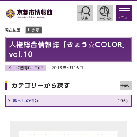
toggle
navigat
メニュー
現在位置：
表示
人権総合情報誌「きょう☆COLOR」
vol.10
2019年4月16日
ページ番号B－702
カテゴリーから探す
暮らしの情報
(196)