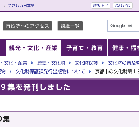
やさしい日本語
読み上げ
ふりがな
市役所へのアクセス
組織一覧
報
観光・文化・産業
子育て・教育
健康・福
・文化・産業
歴史・文化財
文化財保護
文化財の普及
版物
文化財保護課発行出版物について
京都市の文化財第１
９集を発刊しました
9集