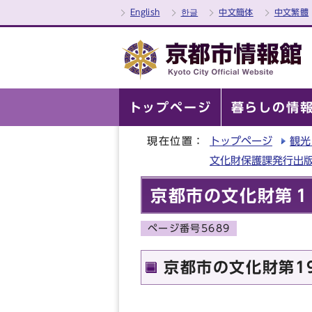
English
한글
中文簡体
中文繁體
トップページ
暮らしの情
現在位置：
トップページ
観光
文化財保護課発行出
京都市の文化財第１
ページ番号5689
京都市の文化財第1