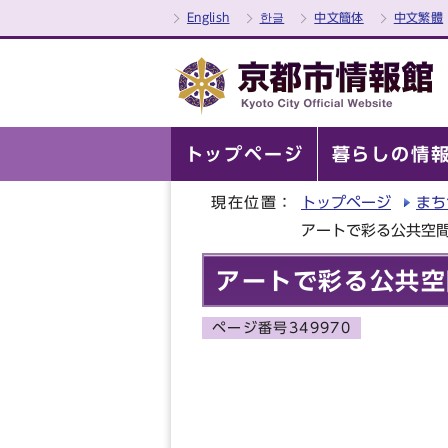
English
한글
中文簡体
中文繁體
トップページ
暮らしの情
現在位置：
トップページ
まち
アートで彩る公共空
アートで彩る公共空
ページ番号349970