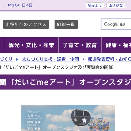
やさしい日本語
読み上げ
ふりがな
市役所へのアクセス
組織一覧
報
観光・文化・産業
子育て・教育
健康・福
づくり
まちづくり支援・調査・企画
報道発表資料・お知
間「だいごmeアート」オープンスタジオ及び展覧会の開催
間「だいごmeアート」オープンスタ