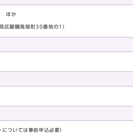
階 ほか
伏見区醍醐高畑町30番地の1）
トについては事前申込必要）