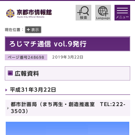
toggle
navigat
メニュー
現在位置：
表示
ろじマチ通信 vol.9発行
2019年3月22日
ページ番号248698
広報資料
平成31年3月22日
都市計画局（まち再生・創造推進室 TEL:222-
3503）