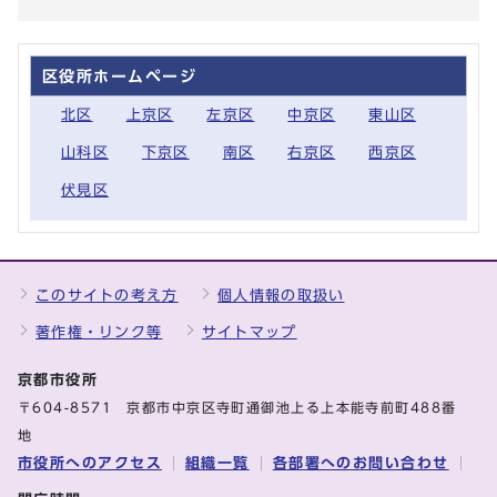
区役所ホームページ
北区
上京区
左京区
中京区
東山区
山科区
下京区
南区
右京区
西京区
伏見区
このサイトの考え方
個人情報の取扱い
著作権・リンク等
サイトマップ
京都市役所
〒604-8571 京都市中京区寺町通御池上る上本能寺前町488番
地
市役所へのアクセス
組織一覧
各部署へのお問い合わせ