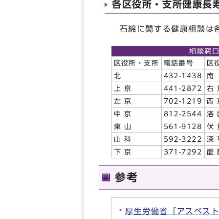
各区役所・支所健康長
石綿に関する健康相談は各
相談窓
区役所・支所
電話番号
区
北
432-1438
南
上 京
441-2872
右 
左 京
702-1219
西 
中 京
812-2544
洛 
東 山
561-9128
伏 
山 科
592-3222
深 
下 京
371-7292
醍 
参考
厚生労働省「アスベス