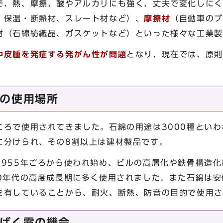
、熱、摩擦、酸やアルカリにも強く、丈夫で変化しにく
、保温・断熱材、スレート材など）、
摩擦材
（自動車のブ
材（石綿紡織品、ガスケットなど）といった様々な工業製
中皮腫を発症する発がん性が問題
となり、現在では、原則
の使用場所
ろで使用されてきました。石綿の用途は3000種といわ
に分けられ、その8割以上は建材製品です。
955年ごろから使われ始め、ビルの高層化や鉄骨構造化
60年代の高度成長期に多く使用されました。また石綿は
を有していることから、耐火、断熱、防音の目的で使用さ
ばく露の機会