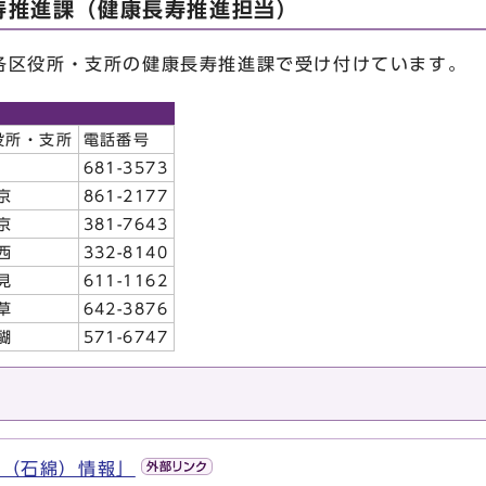
寿推進課（健康長寿推進担当）
区役所・支所の健康長寿推進課で受け付けています。
口
役所・支所
電話番号
681-3573
京
861-2177
京
381-7643
西
332-8140
見
611-1162
草
642-3876
醐
571-6747
ト（石綿）情報」