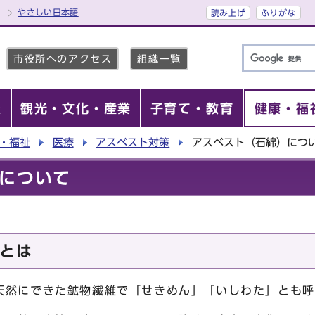
やさしい日本語
読み上げ
ふりがな
市役所へのアクセス
組織一覧
報
観光・文化・産業
子育て・教育
健康・福
・福祉
医療
アスベスト対策
アスベスト（石綿）につ
について
とは
然にできた鉱物繊維で「せきめん」「いしわた」とも呼