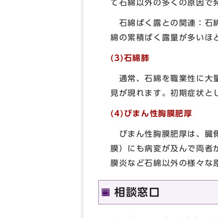
て石綿以外の多くの原因で
石綿ばく露との関連：石綿
綿の累積ばく露量が多いほ
(3)石綿肺
通常、石綿を職業性に大量
見が現れます。初期症状と
(4)びまん性胸膜肥厚
びまん性胸膜肥厚は、臓側
膜）にも病変が及んで両者
膜炎など石綿以外の様々な
相談窓口