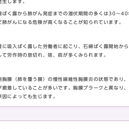
発生します。
ばく露から肺がん発症までの潜伏期間の多くは30～40
ど肺がんになる危険が高くなることが知られています。
に吸入ばく露した労働者に起こり、石綿ばく露開始から
して労作時の息切れ、咳、痰が多くみられます。
胸膜（肺を覆う膜）の慢性線維性胸膜炎の状態であり、
が癒着していることが多いです。胸膜プラークと異なり、
原因によっても生じます。