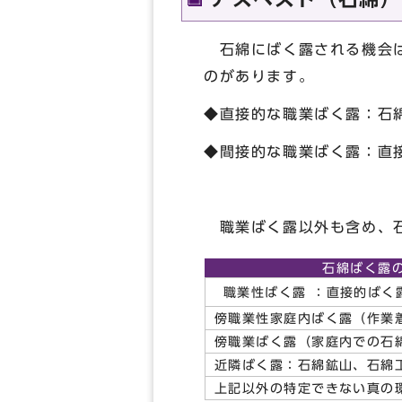
石綿にばく露される機会は
のがあります。
◆直接的な職業ばく露：石
◆間接的な職業ばく露：直
職業ばく露以外も含め、石
石綿ばく露
職業性ばく露 ：直接的ばく
傍職業性家庭内ばく露（作業
傍職業ばく露（家庭内での石綿
近隣ばく露：石綿鉱山、石綿
上記以外の特定できない真の