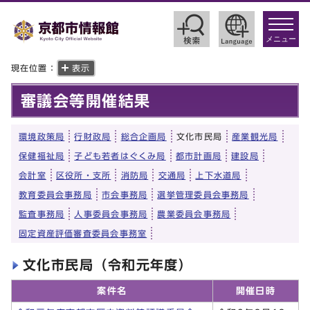
toggle
navigat
メニュー
現在位置：
表示
審議会等開催結果
環境政策局
行財政局
総合企画局
文化市民局
産業観光局
保健福祉局
子ども若者はぐくみ局
都市計画局
建設局
会計室
区役所・支所
消防局
交通局
上下水道局
教育委員会事務局
市会事務局
選挙管理委員会事務局
監査事務局
人事委員会事務局
農業委員会事務局
固定資産評価審査委員会事務室
文化市民局（令和元年度）
案件名
開催日時