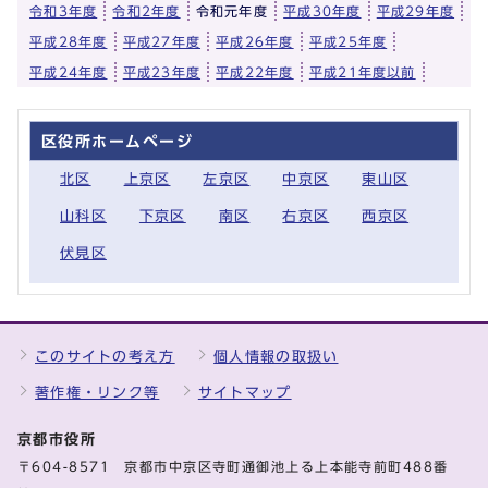
令和3年度
令和2年度
令和元年度
平成30年度
平成29年度
平成28年度
平成27年度
平成26年度
平成25年度
平成24年度
平成23年度
平成22年度
平成21年度以前
区役所ホームページ
北区
上京区
左京区
中京区
東山区
山科区
下京区
南区
右京区
西京区
伏見区
このサイトの考え方
個人情報の取扱い
著作権・リンク等
サイトマップ
京都市役所
〒604-8571 京都市中京区寺町通御池上る上本能寺前町488番