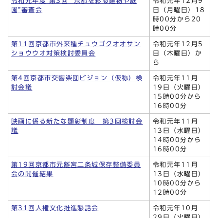
令和元年度 第3回 “京都を彩る建物や庭
令和元年12月9
園”審査会
日（月曜日）18
時00分から20
時00分
第11回京都市外来種チュウゴクオオサン
令和元年12月5
ショウウオ対策検討委員会
日（木曜日）か
ら
第4回京都市交響楽団ビジョン（仮称）検
令和元年11月
討会議
19日（火曜日）
15時00分から
16時00分
映画に係る新たな顕彰制度 第3回検討会
令和元年11月
議
13日（水曜日）
14時00分から
16時00分
第19回京都市元離宮二条城保存整備委員
令和元年11月
会の開催結果
13日（水曜日）
10時00分から
12時00分
第31回人権文化推進懇話会
令和元年10月
29日（火曜日）