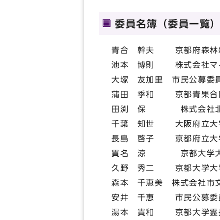
委員名簿（委員一覧
青合 幹夫 京都府森林
池本 博則 株式会社マ
大塚 友加里 市民公募委
蒲田 季和 京都青果合
田渕 保 株式会社北桑
千葉 知世 大阪府立大
長島 啓子 京都府立大
貫名 涼 京都大学大
久野 秀二 京都大学大
森本 千恵美 株式会社市
安井 千恵 市民公募委
湯本 貴和 京都大学霊