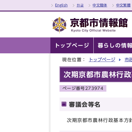
English
한글
中文簡体
中文繁體
トップページ
暮らしの情
現在位置：
トップページ
市
次期京都市農林行政
ページ番号273974
審議会等名
次期京都市農林行政基本方