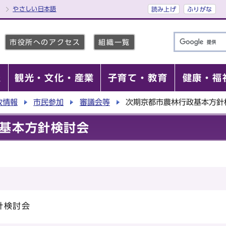
やさしい日本語
読み上げ
ふりがな
市役所へのアクセス
組織一覧
報
観光・文化・産業
子育て・教育
健康・福
政情報
市民参加
審議会等
次期京都市農林行政基本方針
基本方針検討会
針検討会