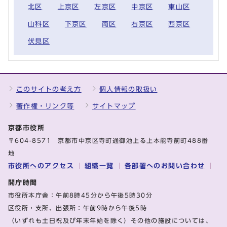
北区
上京区
左京区
中京区
東山区
山科区
下京区
南区
右京区
西京区
伏見区
このサイトの考え方
個人情報の取扱い
著作権・リンク等
サイトマップ
京都市役所
〒604-8571 京都市中京区寺町通御池上る上本能寺前町488番
地
市役所へのアクセス
組織一覧
各部署へのお問い合わせ
開庁時間
市役所本庁舎：午前8時45分から午後5時30分
区役所・支所、出張所：午前9時から午後5時
（いずれも土日祝及び年末年始を除く）その他の施設については、