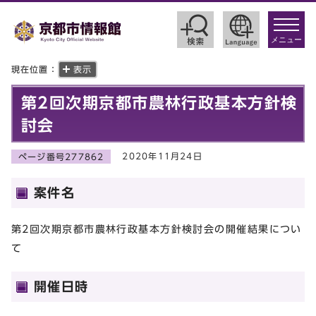
toggle
navigat
メニュー
現在位置：
表示
第2回次期京都市農林行政基本方針検
討会
2020年11月24日
ページ番号277862
案件名
第2回次期京都市農林行政基本方針検討会の開催結果につい
て
開催日時