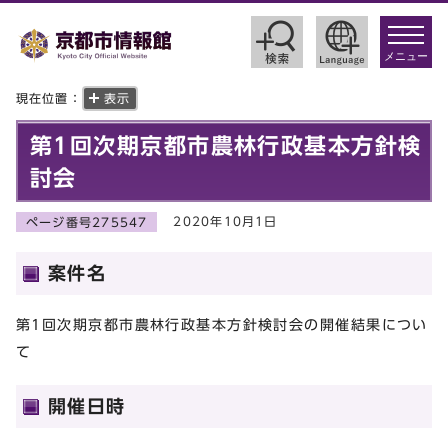
toggle
navigat
メニュー
現在位置：
表示
第1回次期京都市農林行政基本方針検
討会
2020年10月1日
ページ番号275547
案件名
第1回次期京都市農林行政基本方針検討会の開催結果につい
て
開催日時