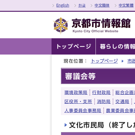
English
한글
中文簡体
中文繁體
トップページ
暮らしの情
現在位置：
トップページ
市
審議会等
環境政策局
行財政局
総合企画
区役所・支所
消防局
交通局
人事委員会事務局
農業委員会事
文化市民局（終了し