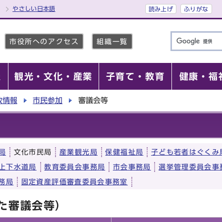
やさしい日本語
読み上げ
ふりがな
市役所へのアクセス
組織一覧
報
観光・文化・産業
子育て・教育
健康・福
政情報
市民参加
審議会等
局
文化市民局
産業観光局
保健福祉局
子ども若者はぐくみ
上下水道局
教育委員会事務局
市会事務局
選挙管理委員会事
務局
固定資産評価審査委員会事務室
た審議会等）