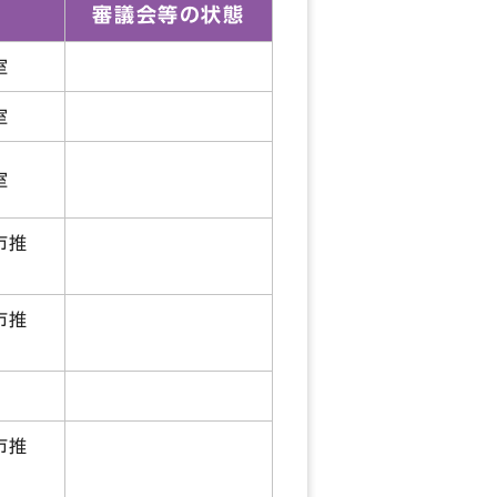
審議会等の状態
進室
進室
進室
市推
市推
課
市推