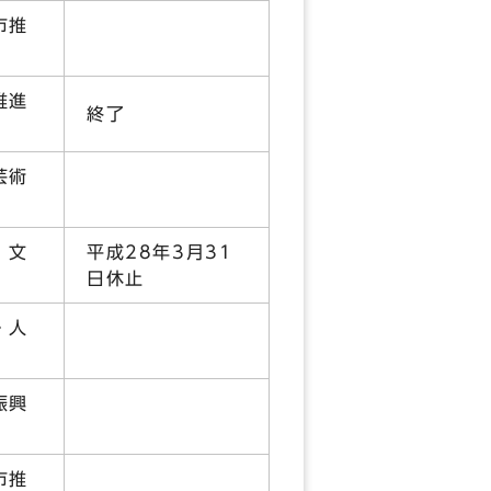
市推
推進
終了
芸術
，文
平成28年3月31
日休止
・人
振興
市推