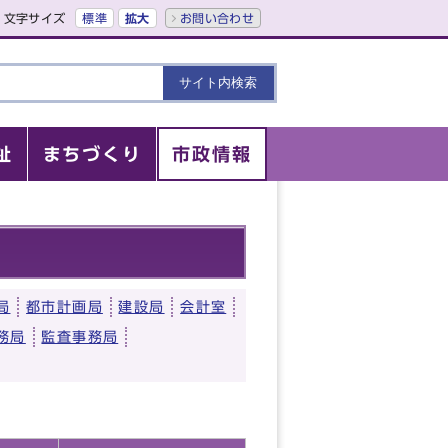
文字サイズ
標準
拡大
お問い合わせ
祉
まちづくり
市政情報
局
都市計画局
建設局
会計室
務局
監査事務局