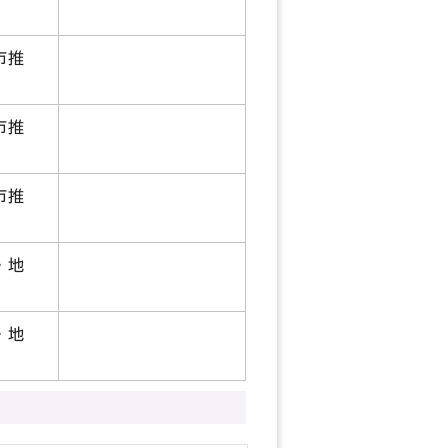
市推
市推
市推
・地
・地