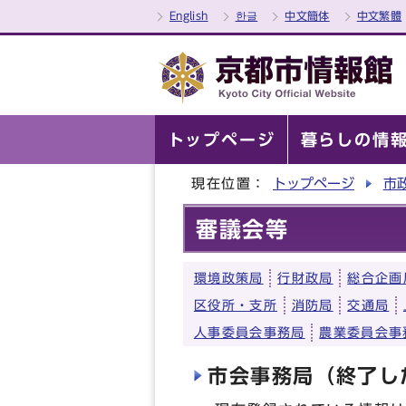
English
한글
中文簡体
中文繁體
トップページ
暮らしの情
現在位置：
トップページ
市
審議会等
環境政策局
行財政局
総合企画
区役所・支所
消防局
交通局
人事委員会事務局
農業委員会事
市会事務局（終了し