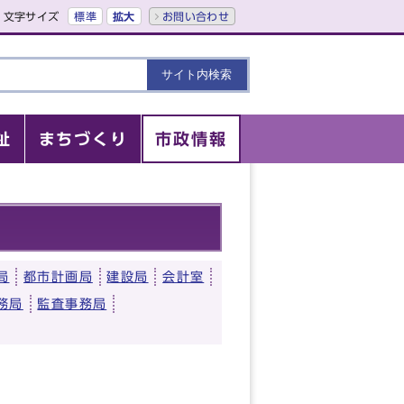
文字サイズ
標準
拡大
お問い合わせ
祉
まちづくり
市政情報
局
都市計画局
建設局
会計室
務局
監査事務局