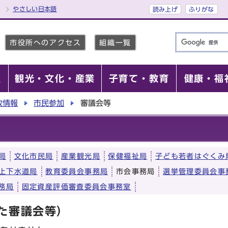
やさしい日本語
読み上げ
ふりがな
市役所へのアクセス
組織一覧
報
観光・文化・産業
子育て・教育
健康・福
政情報
市民参加
審議会等
局
文化市民局
産業観光局
保健福祉局
子ども若者はぐくみ
上下水道局
教育委員会事務局
市会事務局
選挙管理委員会事
務局
固定資産評価審査委員会事務室
た審議会等）