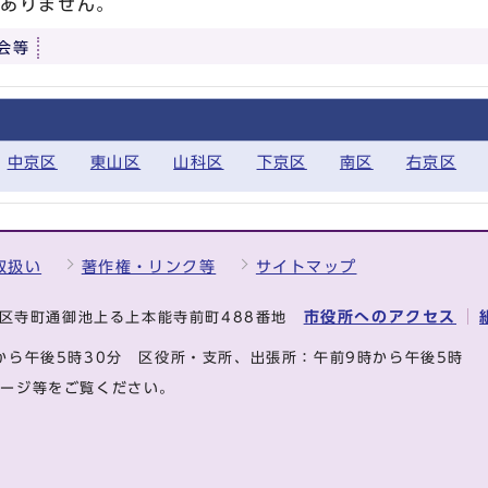
はありません。
会等
中京区
東山区
山科区
下京区
南区
右京区
取扱い
著作権・リンク等
サイトマップ
市役所へのアクセス
中京区寺町通御池上る上本能寺前町488番地
から午後5時30分
区役所・支所、出張所：午前9時から午後5時
ページ等をご覧ください。
.