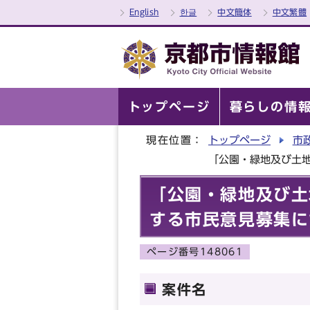
English
한글
中文簡体
中文繁體
トップページ
暮らしの情
現在位置：
トップページ
市
「公園・緑地及び土
「公園・緑地及び土
する市民意見募集に
ページ番号148061
案件名