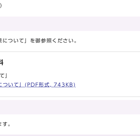
日）
果について」を御参照ください。
料
て」
いて」(PDF形式, 743KB)
所
ます。