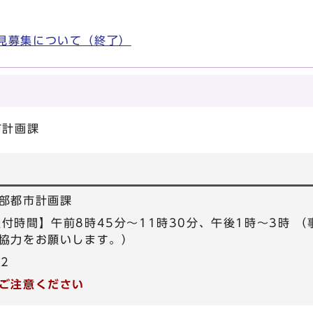
見募集について（終了）
市計画課
部都市計画課
5 【受付時間】午前8時45分～11時30分、午後1時～3時
協力をお願いします。）
72
ご注意ください