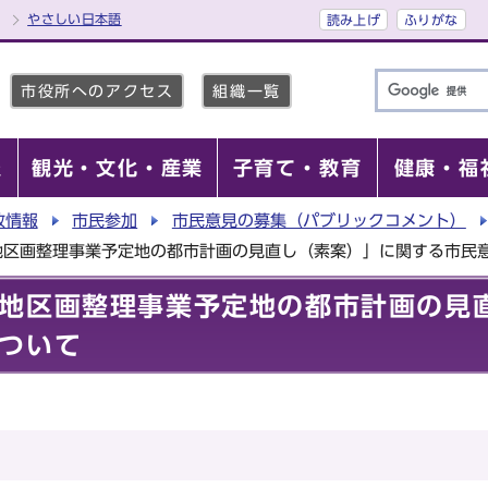
やさしい日本語
読み上げ
ふりがな
市役所へのアクセス
組織一覧
報
観光・文化・産業
子育て・教育
健康・福
政情報
市民参加
市民意見の募集（パブリックコメント）
地区画整理事業予定地の都市計画の見直し（素案）」に関する市民
地区画整理事業予定地の都市計画の見
ついて