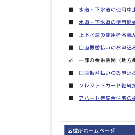
■
水道・下水道の使用中
■
水道・下水道の使用開
■
上下水道の使用者名義
■
口座振替払いのお申込
※ 一部の金融機関（地方
■
口座振替払いのお申込
■
クレジットカード継続
■
アパート等集合住宅の
区役所ホームページ