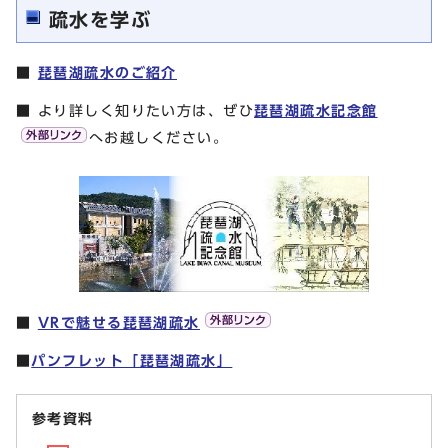
疏水を学ぶ
■
琵琶湖疏水のご紹介
■ より詳しく知りたい方は、ぜひ
琵琶湖疏水記念館
へお越しください。
■
VRで魅せる琵琶湖疏水
■
パンフレット「琵琶湖疏水」
参考資料