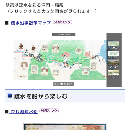
琵琶湖疏水を彩る洞門・扁額
（クリックすると大きな画像が見られます。）
■
疏水沿線散策マップ
疏水を船から楽しむ
■
びわ湖疏水船